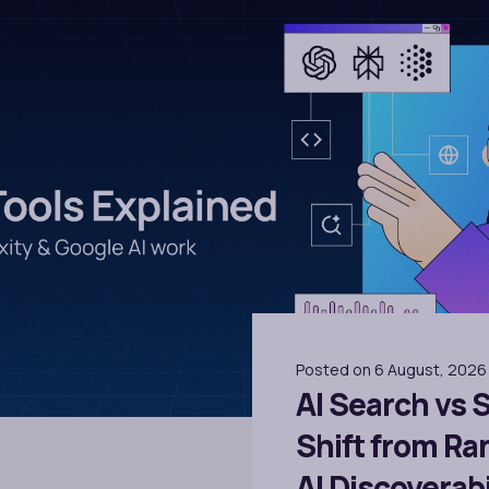
Posted on 6 August, 2026
AI Search vs 
Shift from Ra
AI Discoverabi