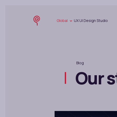
Global
UX UI Design Studio
Blog
Our s