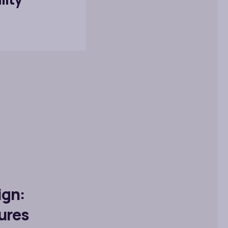
ign:
tures