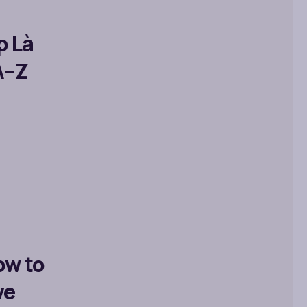
p Là
A–Z
ow to
ve