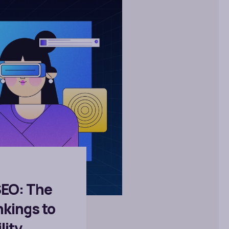
SEO: The
nkings to
lity