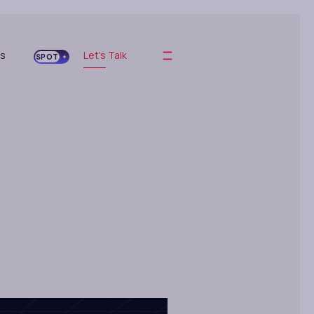
es
Let's Talk
SPOT