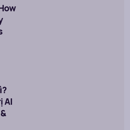
 How
y
s
ì?
 AI
 &