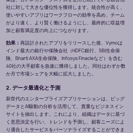
社に対して大きな優位性を獲得します。統合性が高く、
使いやすいアプリはワークフローの効率を高め、チーム
がより速く、より賢く働けるようにし、最終的に収益増
加と顧客満足度の向上につながります。
効果：
再設計されたアプリをリリースした後、
Vymo
は
インド最大の銀行や保険会社（
HDFC
銀行、
SBI
生命保
険、
Bharti AXA
生命保険、
Infosys Finacle
など）を含む
40
社の大手顧客を急速に獲得しました。同社はわずか数
か月で市場シェアを大幅に拡大しました。
2. データ最適化と予測
新世代のエンタープライズアプリケーションは、ビッグ
データと
AI
駆動の分析を活用して、貴重なビジネスイン
サイトを抽出します。これにより、組織はデータに基づ
く意思決定を行い、トレンドを予測し、顧客ニーズによ
り適合したサービスをパーソナライズすることができま