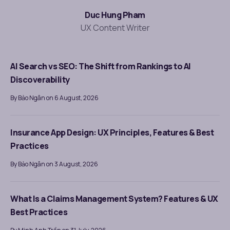
Duc Hung Pham
UX Content Writer
AI Search vs SEO: The Shift from Rankings to AI
Discoverability
By Bảo Ngân on 6 August, 2026
Insurance App Design: UX Principles, Features & Best
Practices
By Bảo Ngân on 3 August, 2026
What Is a Claims Management System? Features & UX
Best Practices