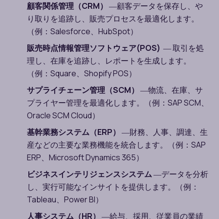
顧客関係管理（
CRM
）
―
顧客データを保存し、や
り取りを追跡し、販売プロセスを最適化します。
（例：
Salesforce
、
HubSpot
）
販売時点情報管理ソフトウェア
(POS)
―
取引を処
理し、在庫を追跡し、レポートを生成します。
（例：
Square
、
Shopify POS
）
サプライチェーン管理（
SCM
）
―
物流、在庫、サ
プライヤー管理を最適化します。（例：
SAP SCM
、
Oracle SCM Cloud
）
基幹業務システム（
ERP
）
―
財務、人事、調達、生
産などの主要な業務機能を統合します。（例：
SAP
ERP
、
Microsoft Dynamics 365
）
ビジネスインテリジェンスシステム
―
データを分析
し、実行可能なインサイトを提供します。（例：
Tableau
、
Power BI
）
人事システム（
HR
）
―
給与、採用、従業員の業績