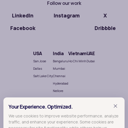
Follow our work
LinkedIn
Instagram
X
Facebook
Dribbble
USA
India
Vietnam
UAE
San Jose
Bengaluru
Ho Chi Minh
Dubai
Dallas
Mumbai
Salt Lake City
Chennai
Hyderabad
Nellore
Your Experience. Optimized.
We use cookies to improve website performance, analyze
traffic, and enhance your experience. Some cookies are
necessary for site functionality, while others help us