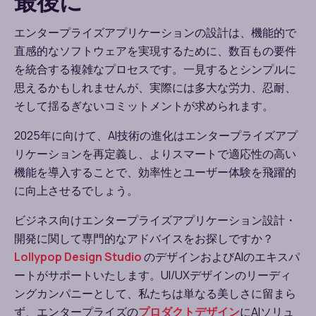
最後に
エンタープライズアプリケーションの設計は、機能的で
直感的なソフトウェアを実現するために、数百もの要件
を統合する複雑なプロセスです。一見するとシンプルに
思えるかもしれませんが、実際には多大な労力、忍耐、
そして揺るぎないコミットメントが求められます。
2025
年に向けて、
AI
技術の進化はエンタープライズアプ
リケーションを再定義し、よりスマートで適応性の高い
機能を導入することで、効率性とユーザー体験を飛躍的
に向上させるでしょう。
ビジネス向けエンタープライズアプリケーション設計・
開発に関して専門的なアドバイスをお探しですか？
Lollypop Design Studio
のデザインおよび
AI
のエキスパ
ートがサポートいたします。
UI/UX
デザインのリーディ
ングカンパニーとして、私たちは単なる美しさに留まら
ず、エンタープライズの
プロダクトデザイン
に
AI
ソリュ