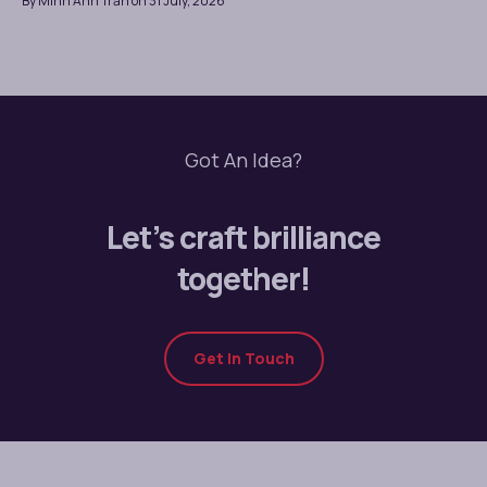
By Minh Anh Trần on 31 July, 2026
Got An Idea?
Let’s craft brilliance
together!
Get In Touch